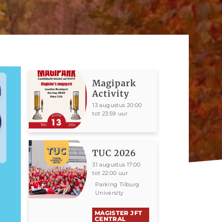
Magipark
Activity
13 augustus 20:00
tot 23:59 uur
TUC 2026
31 augustus 17:00
tot 22:00 uur
Parking Tilburg
University
MAGISTER JFT
CENTRAL